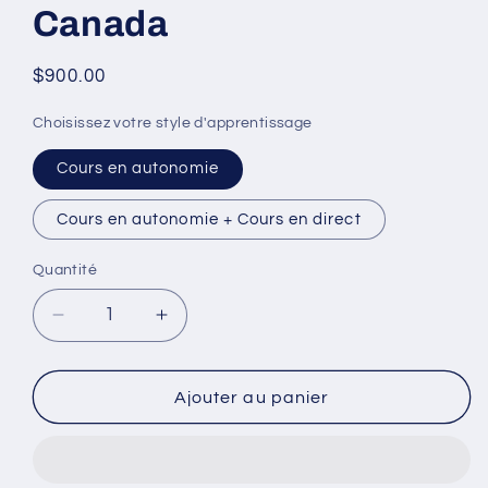
Canada
dans
une
fenêtre
modale
Prix
$900.00
habituel
Choisissez votre style d'apprentissage
Cours en autonomie
Cours en autonomie + Cours en direct
Quantité
Réduire
Augmenter
la
la
quantité
quantité
de
de
Ajouter au panier
Cours
Cours
complet
complet
TEF
TEF