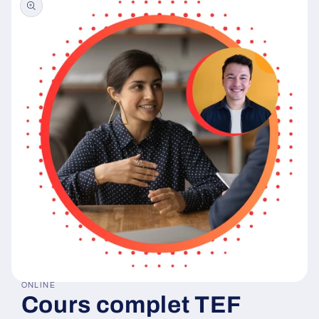
ONLINE
Ouvrir
Cours complet TEF
le
média
1