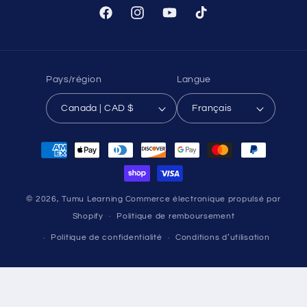
Facebook
Instagram
YouTube
TikTok
Pays/région
Langue
Canada | CAD $
Français
Moyens
de
paiement
© 2026,
Tumu Learning
Commerce électronique propulsé par
Shopify
Politique de remboursement
Politique de confidentialité
Conditions d’utilisation