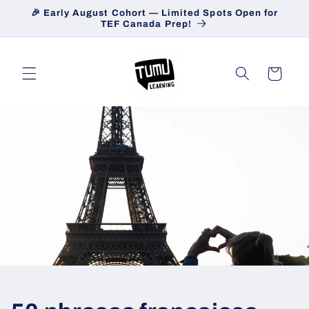
et
🎉 Early August Cohort — Limited Spots Open for
passer
TEF Canada Prep!
au
contenu
Panier