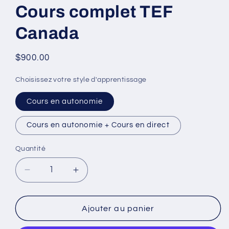
Cours complet TEF
le
média
1
Canada
dans
une
fenêtre
modale
Prix
$900.00
habituel
Choisissez votre style d'apprentissage
Cours en autonomie
Cours en autonomie + Cours en direct
Quantité
Réduire
Augmenter
la
la
quantité
quantité
de
de
Ajouter au panier
Cours
Cours