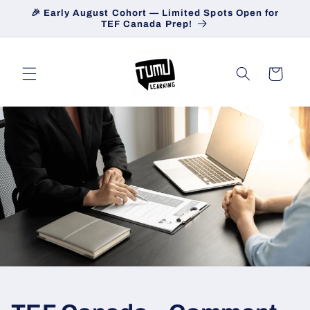
et
🎉 Early August Cohort — Limited Spots Open for
passer
TEF Canada Prep!
au
contenu
Panier