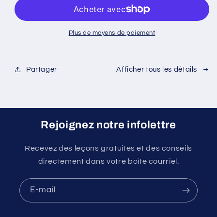
complet
complet
TEF
TEF
Canada
Canada
Plus de moyens de paiement
Partager
Afficher tous les détails
Rejoignez notre infolettre
Recevez des leçons gratuites et des conseils
directement dans votre boîte courriel.
E-mail