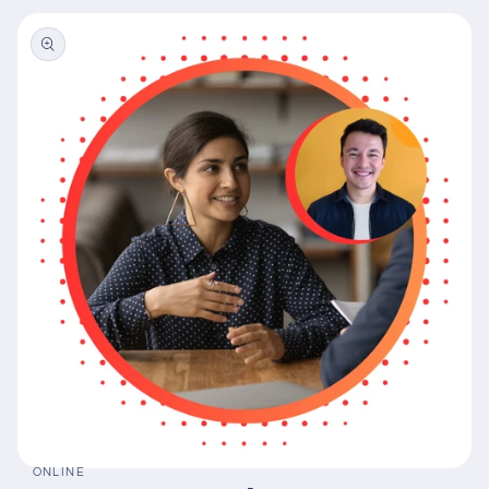
ONLINE
Ouvrir