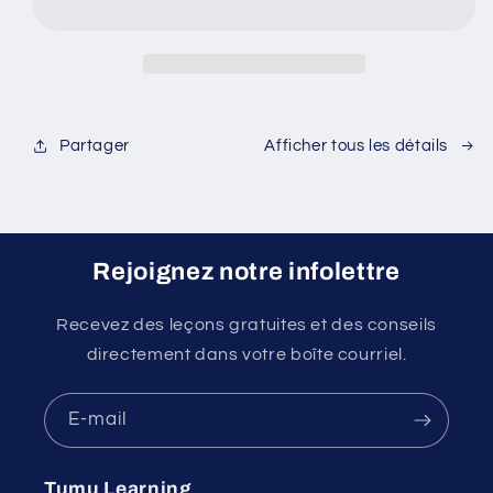
TEF
TEF
Canada
Canada
Partager
Afficher tous les détails
Rejoignez notre infolettre
Recevez des leçons gratuites et des conseils
directement dans votre boîte courriel.
E-mail
Tumu Learning