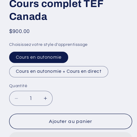
Cours complet TEF
le
média
1
Canada
dans
une
fenêtre
modale
Prix
$900.00
habituel
Choisissez votre style d'apprentissage
Cours en autonomie
Cours en autonomie + Cours en direct
Quantité
Réduire
Augmenter
la
la
quantité
quantité
de
de
Ajouter au panier
Cours
Cours
complet
complet