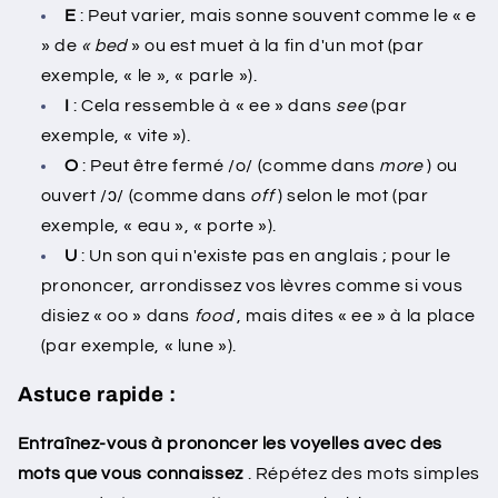
E
: Peut varier, mais sonne souvent comme le « e
» de
« bed
» ou est muet à la fin d'un mot (par
exemple, « le », « parle »).
I
: Cela ressemble à « ee » dans
see
(par
exemple, « vite »).
O
: Peut être fermé /o/ (comme dans
more
) ou
ouvert /ɔ/ (comme dans
off
) selon le mot (par
exemple, « eau », « porte »).
U
: Un son qui n'existe pas en anglais ; pour le
prononcer, arrondissez vos lèvres comme si vous
disiez « oo » dans
food
, mais dites « ee » à la place
(par exemple, « lune »).
Astuce rapide :
Entraînez-vous à prononcer les voyelles avec des
mots que vous connaissez
. Répétez des mots simples