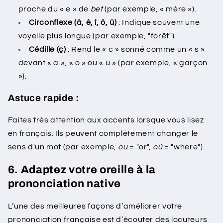
proche du « e » de
bet
(par exemple, « mère »).
Circonflexe (â, ê, î, ô, û)
: Indique souvent une
voyelle plus longue (par exemple, "forêt").
Cédille (ç)
: Rend le « c » sonné comme un « s »
devant « a », « o » ou « u » (par exemple, « garçon
»).
Astuce rapide :
Faites très attention aux accents lorsque vous lisez
en français. Ils peuvent complètement changer le
sens d'un mot (par exemple,
ou
= "or",
où
= "where").
6. Adaptez votre oreille à la
prononciation native
L’une des meilleures façons d’améliorer votre
prononciation française est d’écouter des locuteurs