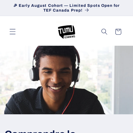
et
🎉 Early August Cohort — Limited Spots Open for
passer
TEF Canada Prep!
au
contenu
Panier