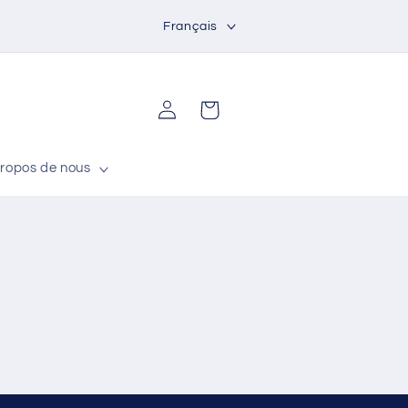
L
Français
a
n
g
Connexion
Panier
u
e
ropos de nous