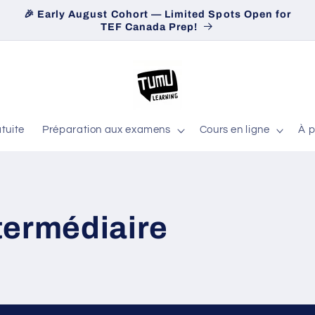
🎉 Early August Cohort — Limited Spots Open for
TEF Canada Prep!
tuite
Préparation aux examens
Cours en ligne
À p
termédiaire