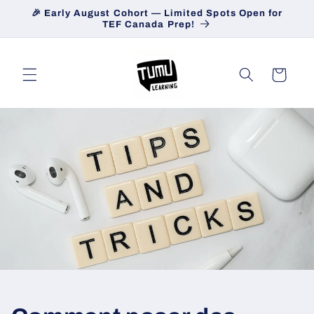
et
🎉 Early August Cohort — Limited Spots Open for
passer
TEF Canada Prep!
au
contenu
Panier