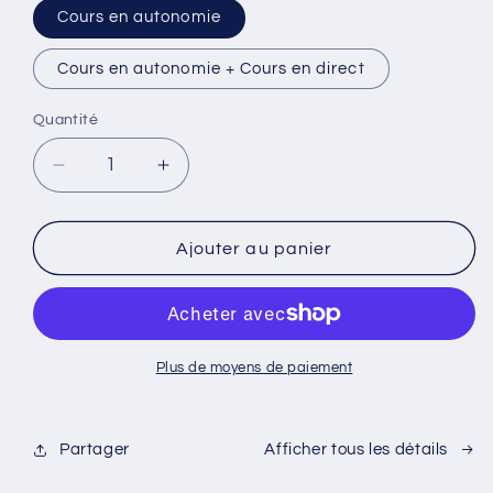
Cours en autonomie
Cours en autonomie + Cours en direct
Quantité
Réduire
Augmenter
la
la
quantité
quantité
de
de
Ajouter au panier
Cours
Cours
complet
complet
TEF
TEF
Canada
Canada
Plus de moyens de paiement
Partager
Afficher tous les détails