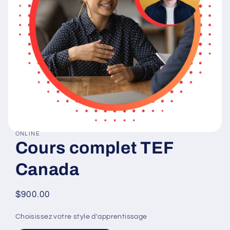
ONLINE
Ouvrir
Cours complet TEF
le
média
1
Canada
dans
une
fenêtre
modale
Prix
$900.00
habituel
Choisissez votre style d'apprentissage